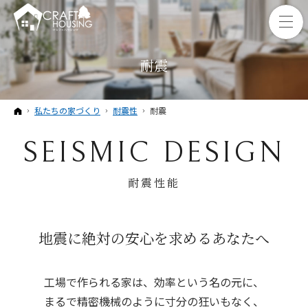
耐震
ホーム
私たちの家づくり
耐震性
耐震
SEISMIC DESIGN
耐震性能
地震に絶対の安心を求めるあなたへ
工場で作られる家は、効率という名の元に、
まるで精密機械のように寸分の狂いもなく、