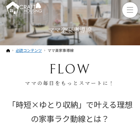
ママ楽家事導線
ホーム
必読コンテンツ
ママ楽家事導線
FLOW
ママの毎日をもっとスマートに！
「時短×ゆとり収納」で叶える理想
の家事ラク動線とは？