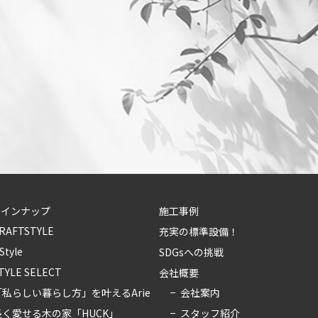
ラインナップ
施工事例
RAFTSTYLE
充実の標準設備！
-Style
SDGsへの挑戦
TYLE SELECT
会社概要
会社案内
「私らしい暮らし方」を叶えるArie
スタッフ紹介
長く愛せる木の家「HUCK」