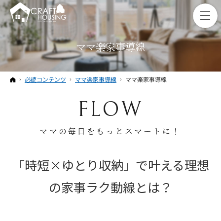
ママ楽家事導線
ホーム
必読コンテンツ
ママ楽家事導線
ママ楽家事導線
FLOW
ママの毎日をもっとスマートに！
「時短×ゆとり収納」で叶える理想
の家事ラク動線とは？