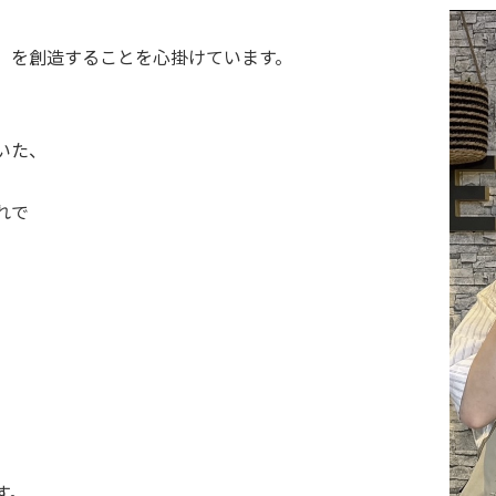
」を創造することを心掛けています。
。
いた、
れで
、
。
す。