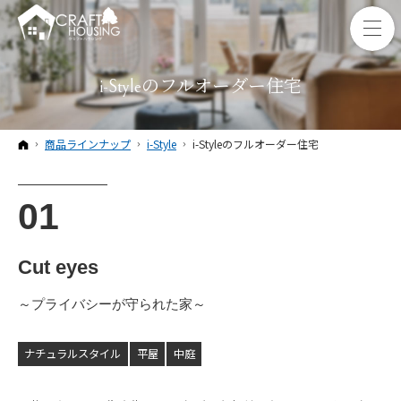
i-Styleのフルオーダー住宅
ホーム
商品ラインナップ
i-Style
i-Styleのフルオーダー住宅
Cut eyes
～プライバシーが守られた家～
ナチュラルスタイル
平屋
中庭