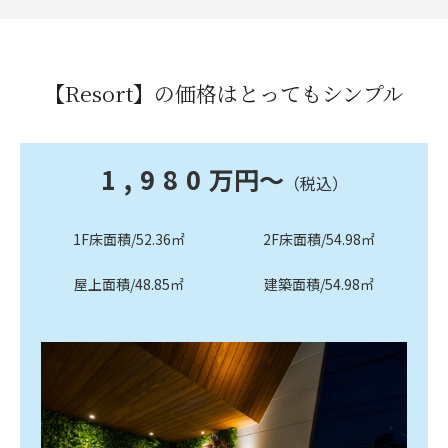
【Resort】の価格は
とってもシンプル
1,980
万円～
（税込）
1F床面積/52.36㎡
2F床面積/54.98㎡
屋上面積/48.85㎡
建築面積/54.98㎡