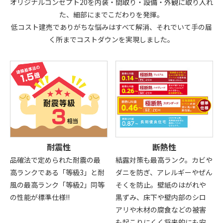
オリジナルコンセプト20を内装・間取り・設備・外観に取り入れ
た、細部にまでこだわりを発揮。
低コスト建売でありがちな悩みはすべて解消、それでいて手の届
く所までコストダウンを実現しました。
耐震性
断熱性
品確法で定められた耐震の最
結露対策も最高ランク。カビや
高ランクである「等級3」と耐
ダニを防ぎ、アレルギーやぜん
風の最高ランク「等級2」同等
そくを防止。壁紙のはがれや
の性能が標準仕様!!
黒ずみ、床下や壁内部のシロ
アリや木材の腐食などの被害
も起こりにくく将来的にも安