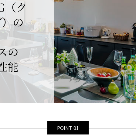
NG（ク
グ）の
スの
性能
POINT 01