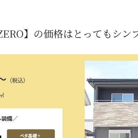
ZERO】の価格は
とってもシン
～
（税込）
1㎡
ル装備／