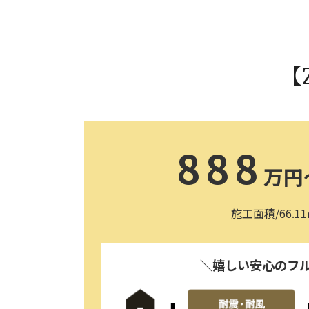
【
888
万円
施工面積/66.1
＼嬉しい安心のフ